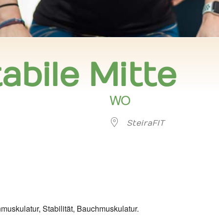
abile Mitte
WO
SteiraFIT
er
iCalendar
Offi
nmuskulatur, Stabilität, Bauchmuskulatur.