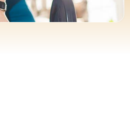
ce 365
Outlook Live