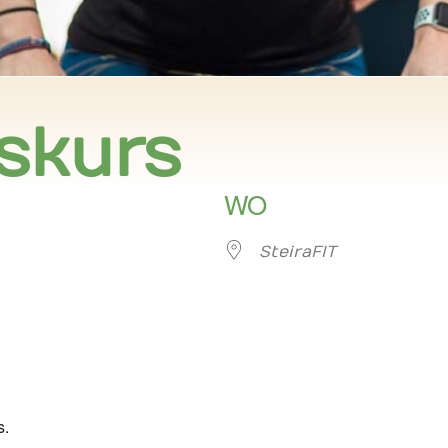
skurs
WO
SteiraFIT
er
iCalendar
Offi
s.