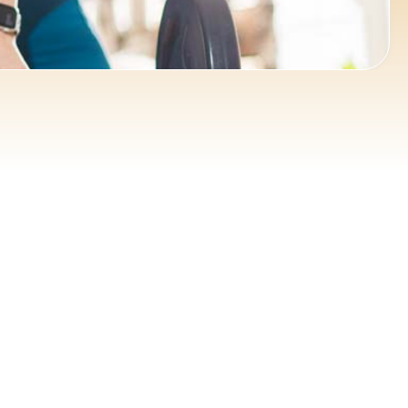
ce 365
Outlook Live