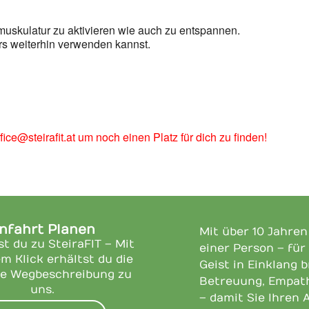
skulatur zu aktivieren wie auch zu entspannen.
rs weiterhin verwenden kannst.
ice@steirafit.at um noch einen Platz für dich zu finden!
nfahrt Planen
Mit über 10 Jahre
st du zu SteiraFIT – Mit
einer Person – für
m Klick erhältst du die
Geist in Einklang 
e Wegbeschreibung zu
Betreuung, Empath
uns.
– damit Sie Ihren 