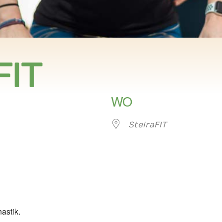
FIT
WO
SteiraFIT
er
iCalendar
Offi
astik.