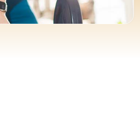
ce 365
Outlook Live