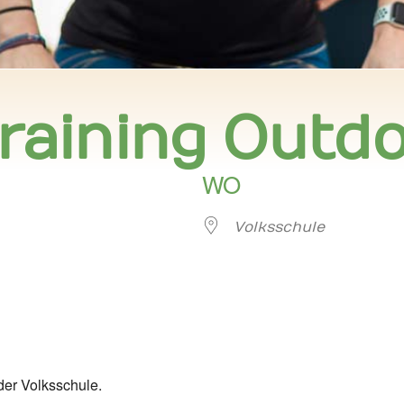
raining Outd
WO
Volksschule
er
iCalendar
Offi
der Volksschule.