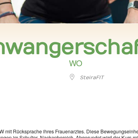
chwangerscha
WO
SteiraFIT
er
iCalendar
Offi
W mit Rücksprache ihres Frauenarztes. Diese Bewegungseinheit 
gen im Schulter- Nackenbereich. Abgerundet wird der Kurs m