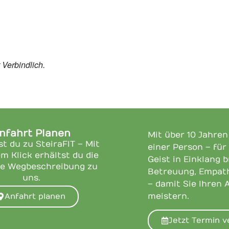
 Verbindlich.
nfahrt Planen
Mit über 10 Jahre
st du zu SteiraFIT – Mit
einer Person – für
m Klick erhältst du die
Geist in Einklang 
e Wegbeschreibung zu
Betreuung, Empath
uns.
– damit Sie Ihren 
meistern.
Anfahrt planen
Jetzt Termin v