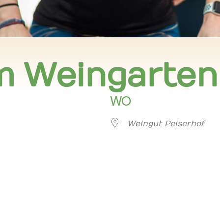
m Weingarten
WO
Weingut Peiserhof
er
iCalendar
Offi