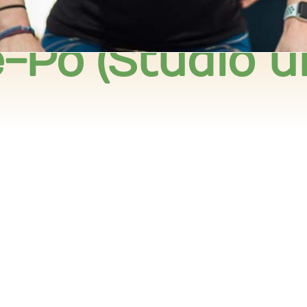
Po (Studio u
er
iCalendar
Offi