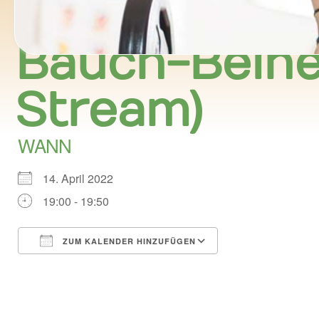
Bauch-Beine-
Stream)
WANN
14. April 2022
19:00 - 19:50
ZUM KALENDER HINZUFÜGEN
ICS herunterladen
Google Kalend