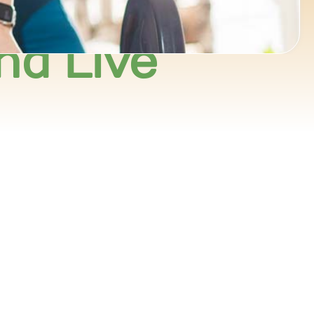
nd Live
ce 365
Outlook Live